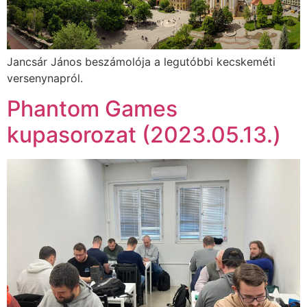
Jancsár János beszámolója a legutóbbi kecskeméti
versenynapról.
Phantom Games
kupasorozat (2023.05.13.)