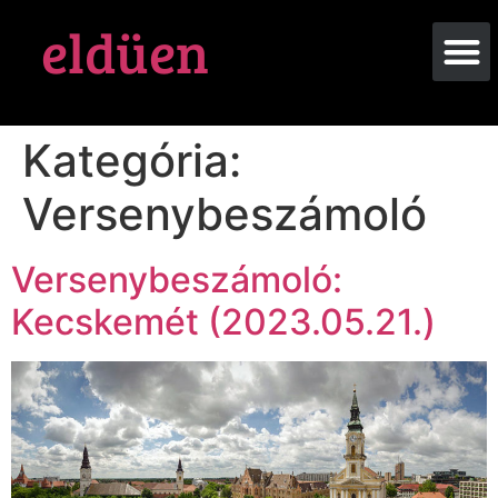
eldüen
Kategória:
Versenybeszámoló
Versenybeszámoló:
Kecskemét (2023.05.21.)