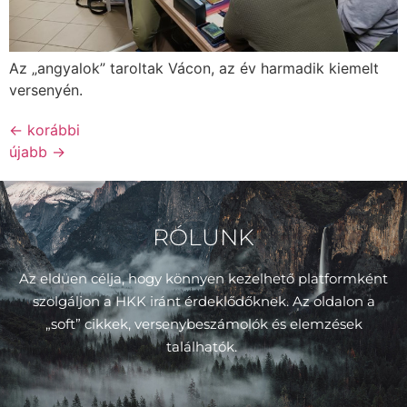
Az „angyalok” taroltak Vácon, az év harmadik kiemelt
versenyén.
←
korábbi
újabb
→
RÓLUNK
Az eldüen célja, hogy könnyen kezelhető platformként
szolgáljon a HKK iránt érdeklődőknek. Az oldalon a
„soft” cikkek, versenybeszámolók és elemzések
találhatók.