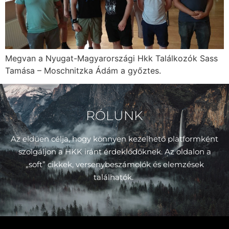
Megvan a Nyugat-Magyarországi Hkk Találkozók Sass
Tamása – Moschnitzka Ádám a győztes.
RÓLUNK
Az eldüen célja, hogy könnyen kezelhető platformként
szolgáljon a HKK iránt érdeklődőknek. Az oldalon a
„soft” cikkek, versenybeszámolók és elemzések
találhatók.