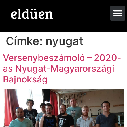
eldüen
Címke:
nyugat
Versenybeszámoló – 2020-
as Nyugat-Magyarországi
Bajnokság