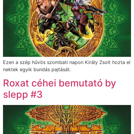
Ezen a szép hűvös szombati napon Király Zsolt hozta el
nektek egyik bundás pajtását.
Roxat céhei bemutató by
slepp #3