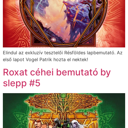
Elindul az exkluzív tesztelői Résföldes lapbemutató. Az
első lapot Vogel Patrik hozta el nektek!
Roxat céhei bemutató by
slepp #5