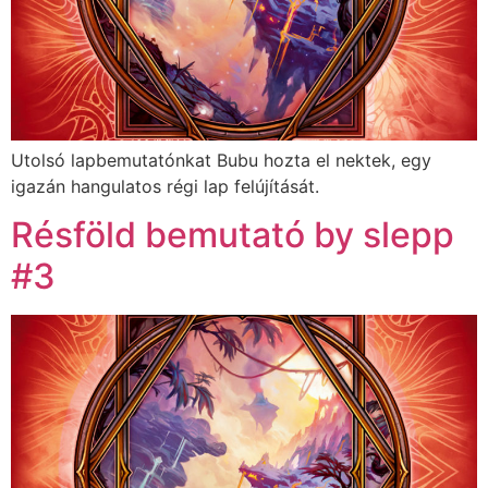
Utolsó lapbemutatónkat Bubu hozta el nektek, egy
igazán hangulatos régi lap felújítását.
Résföld bemutató by slepp
#3