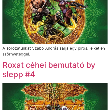
A sorozatunkat Szabó András zárja egy piros, lelketlen
szörnyeteggel.
Roxat céhei bemutató by
slepp #4