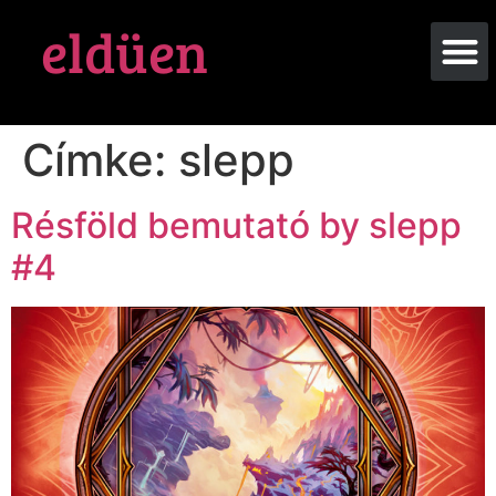
eldüen
Címke:
slepp
Résföld bemutató by slepp
#4