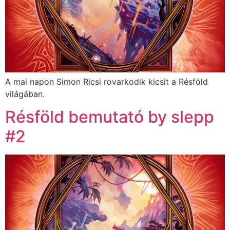
A mai napon Simon Ricsi rovarkodik kicsit a Résföld
világában.
Résföld bemutató by slepp
#2