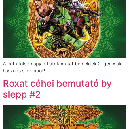
A hét utolsó napján Patrik mutat be nektek 2 igencsak
hasznos side lapot!
Roxat céhei bemutató by
slepp #2