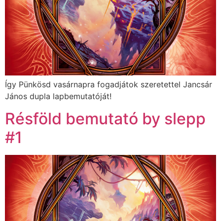
Így Pünkösd vasárnapra fogadjátok szeretettel Jancsár
János dupla lapbemutatóját!
Résföld bemutató by slepp
#1