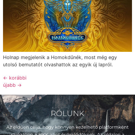
Holnap megjelenik a Homokdűnék, most még egy
utolsó bemutatót olvashattok az egyik új lapról.
←
korábbi
újabb
→
RÓLUNK
Az eldüen célja, hogy könnyen kezelhető platformként
szolgáljon a HKK iránt érdeklődőknek. Az oldalon a