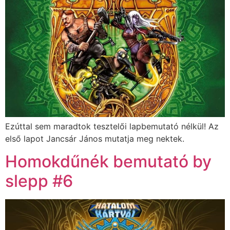
Ezúttal sem maradtok tesztelői lapbemutató nélkül! Az
első lapot Jancsár János mutatja meg nektek.
Homokdűnék bemutató by
slepp #6