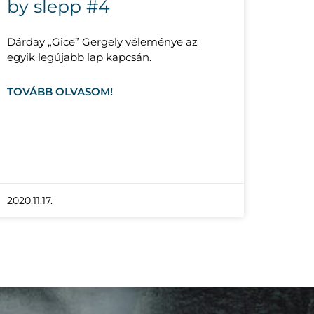
by slepp #4
Dárday „Gice” Gergely véleménye az
egyik legújabb lap kapcsán.
TOVÁBB OLVASOM!
2020.11.17.