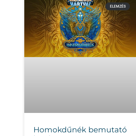
ELEMZÉS
Homokdűnék bemutató