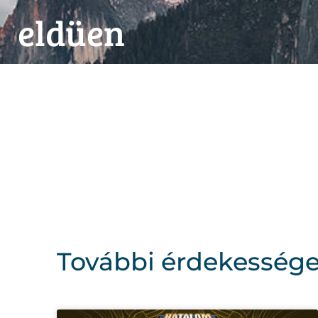
eldüen
A
További érdekesség