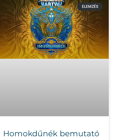
ELEMZÉS
Homokdűnék bemutató