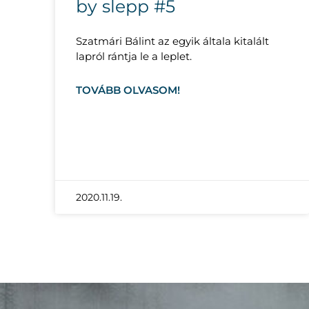
by slepp #5
Szatmári Bálint az egyik általa kitalált
lapról rántja le a leplet.
TOVÁBB OLVASOM!
2020.11.19.