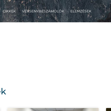
CIKKEK
VERSENYBESZÁMOLÓK
ELEMZÉSEK
ktuális verseny
ek