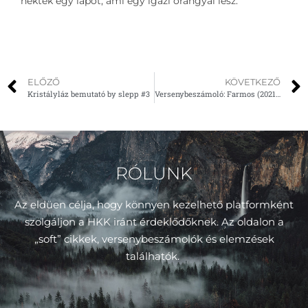
nektek egy lapot, ami egy igazi őrangyal lesz.
ELŐZŐ
KÖVETKEZŐ
Kristályláz bemutató by slepp #3
Versenybeszámoló: Farmos (2021.06.26.)
RÓLUNK
Az eldüen célja, hogy könnyen kezelhető platformként
szolgáljon a HKK iránt érdeklődőknek. Az oldalon a
„soft” cikkek, versenybeszámolók és elemzések
találhatók.