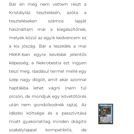
Bár én még nem vettem részt a
Kristályláz tesztelésén, azóta a
teszteléseken számos lapját
használtam már a kiegészítőnek,
melyek közül az egyik kedvencem ez
a kis jószág. Bár a leszedés a mai
HkKK-ban egyre kevésbé jelentős
képesség, a Nekrobestia ezt ingyen
teszi meg, ráadásul termel mellé egy
szép nagy dögöt, amit akár azonnal
haptákba lehet vágni (nem túl
olcsón, de mondjuk egy követőtörés
után nem gondolkodnék rajta). Az
idézési költsége és a passzivitása
miatt gyakorlatilag minden drágító
szabálylappal kompatibilis, de