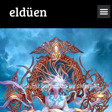
eldüen
Kristályláz bemutató by slepp #4
BY
DÁVID