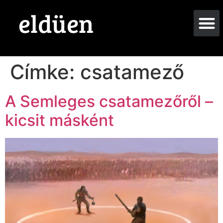
eldüen
Címke:
csatamező
A Semleges csatamezőről –
kicsit másként