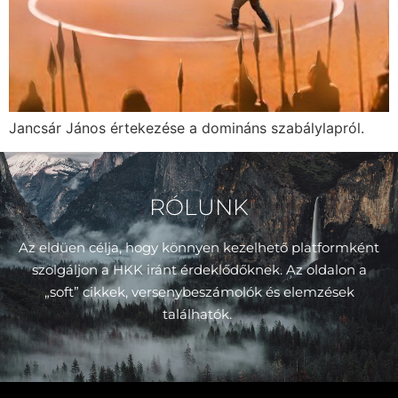
Jancsár János értekezése a domináns szabálylapról.
RÓLUNK
Az eldüen célja, hogy könnyen kezelhető platformként
szolgáljon a HKK iránt érdeklődőknek. Az oldalon a
„soft” cikkek, versenybeszámolók és elemzések
találhatók.