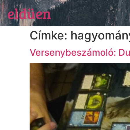
eldüen
Címke:
hagyomán
Versenybeszámoló: Du