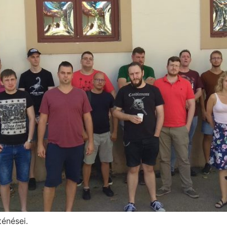
ténései.