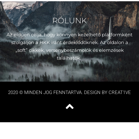
RÓLUNK
Az eldüen célja, hogy könnyen kezelhető platformként
szolgáljon a HKK iránt érdeklődőknek. Az oldalon a
„soft” cikkek, versenybeszámolók és elemzések
találhatók.
2020 © MINDEN JOG FENNTARTVA. DESIGN BY CREAT1VE