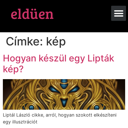
eldüen
Címke:
kép
Hogyan készül egy Lipták
kép?
Liptál László cikke, arról, hogyan szokott elkészíteni
egy illusztrációt