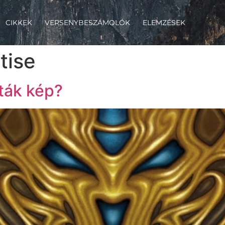
CIKKEK
VERSENYBESZÁMOLÓK
ELEMZÉSEK
tise
ták kép?