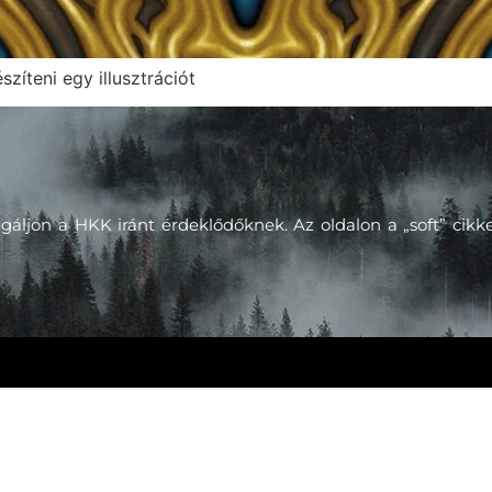
szíteni egy illusztrációt
gáljon a HKK iránt érdeklődőknek. Az oldalon a „soft” cik