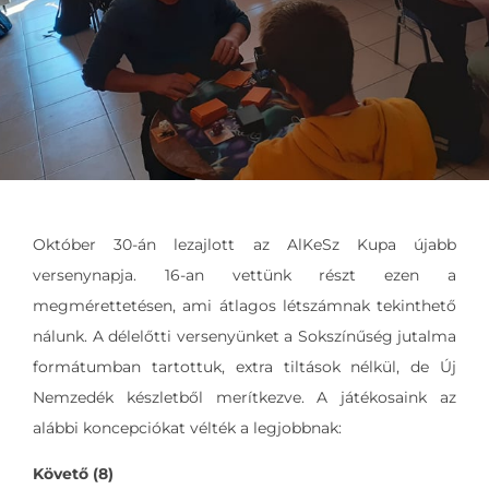
Október 30-án lezajlott az AlKeSz Kupa újabb
versenynapja. 16-an vettünk részt ezen a
megmérettetésen, ami átlagos létszámnak tekinthető
nálunk. A délelőtti versenyünket a Sokszínűség jutalma
formátumban tartottuk, extra tiltások nélkül, de Új
Nemzedék készletből merítkezve. A játékosaink az
alábbi koncepciókat vélték a legjobbnak:
Követő (8)