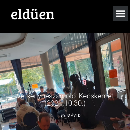
eldüen
Versenybeszámoló: Kecskemét
(2021.10.30.)
BY
DÁVID