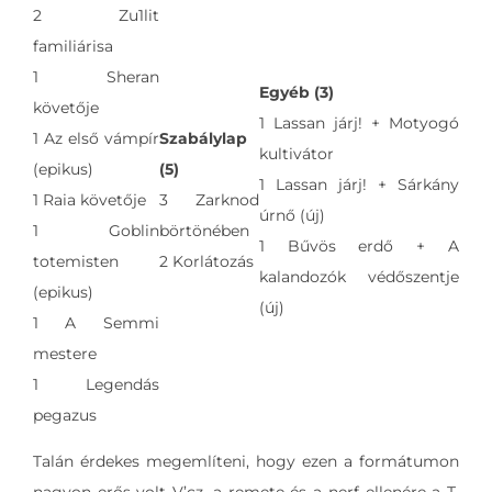
2 Zu1lit
familiárisa
1 Sheran
Egyéb (3)
követője
1 Lassan járj! + Motyogó
1 Az első vámpír
Szabálylap
kultivátor
(epikus)
(5)
1 Lassan járj! + Sárkány
1 Raia követője
3 Zarknod
úrnő (új)
1 Goblin
börtönében
1 Bűvös erdő + A
totemisten
2 Korlátozás
kalandozók védőszentje
(epikus)
(új)
1 A Semmi
mestere
1 Legendás
pegazus
Talán érdekes megemlíteni, hogy ezen a formátumon