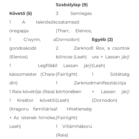
Szabálylap (9)
Követő (5)
3 Semleges
1 A teknősök
csatamező
öregapja
(Tharr, Elenios,
1 G‘wynn, a
Dornodon)
Egyéb (2)
gondoskodó
2 Zarknod
1 Rox, a csontok
(Elenios)
bilincse (Leah)
ura + Lassan járj!
1 Legfőbb
1 Lassan járj!
(Leah)
káoszmester (Chara-
(Fairlight)
1 Sötétség
din)
1 Zarknod
manifesztációja
1 Raia követője (Raia)
börtönében
+ Lassan járj!
1 Kreátor követői
(Leah)
(Dornodon)
(Kragoru familiárisa
1 Hitetlenség
+ Az istenek hírnöke,
(Fairlight)
Leah)
1 Villámháború
(Raia)