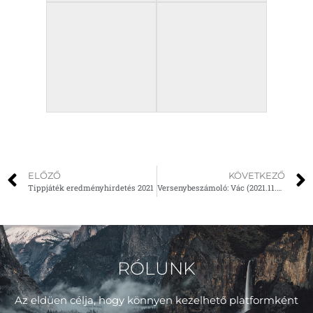
ELŐZŐ
KÖVETKEZŐ
Tippjáték eredményhirdetés 2021
Versenybeszámoló: Vác (2021.11.21.)
RÓLUNK
Az eldüen célja, hogy könnyen kezelhető platformként