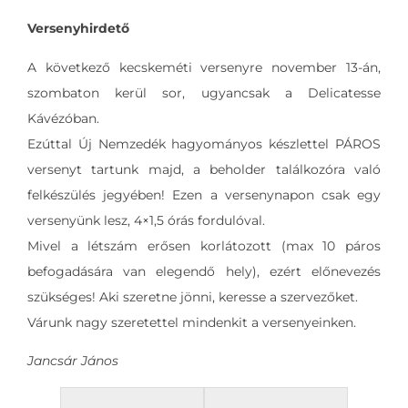
Versenyhirdető
A következő kecskeméti versenyre november 13-án,
szombaton kerül sor, ugyancsak a Delicatesse
Kávézóban.
Ezúttal Új Nemzedék hagyományos készlettel PÁROS
versenyt tartunk majd, a beholder találkozóra való
felkészülés jegyében! Ezen a versenynapon csak egy
versenyünk lesz, 4×1,5 órás fordulóval.
Mivel a létszám erősen korlátozott (max 10 páros
befogadására van elegendő hely), ezért előnevezés
szükséges! Aki szeretne jönni, keresse a szervezőket.
Várunk nagy szeretettel mindenkit a versenyeinken.
Jancsár János