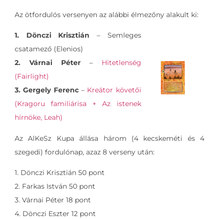
Az ötfordulós versenyen az alábbi élmezőny alakult ki:
1. Dönczi Krisztián
– Semleges
csatamező (Elenios)
2. Várnai Péter
–
Hitetlenség
(Fairlight)
3. Gergely Ferenc
–
Kreátor követői
(Kragoru familiárisa + Az istenek
hírnöke, Leah)
Az AlKeSz Kupa állása három (4 kecskeméti és 4
szegedi) fordulónap, azaz 8 verseny után:
1. Dönczi Krisztián 50 pont
2. Farkas István 50 pont
3. Várnai Péter 18 pont
4. Dönczi Eszter 12 pont