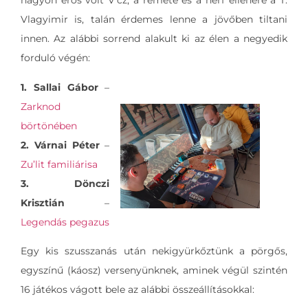
nagyon erős volt V’cz, a remete és a nerf ellenére a T.
Vlagyimir is, talán érdemes lenne a jövőben tiltani
innen. Az alábbi sorrend alakult ki az élen a negyedik
forduló végén:
1. Sallai Gábor
–
Zarknod
börtönében
2. Várnai Péter
–
Zu’lit familiárisa
3. Dönczi
Krisztián
–
Legendás pegazus
Egy kis szusszanás után nekigyürkőztünk a pörgős,
egyszínű (káosz) versenyünknek, aminek végül szintén
16 játékos vágott bele az alábbi összeállításokkal: