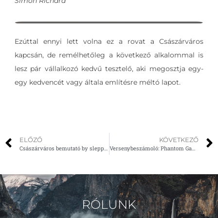
Simon Richárd
Ezúttal ennyi lett volna ez a rovat a Császárváros
kapcsán, de remélhetőleg a következő alkalommal is
lesz pár vállalkozó kedvű tesztelő, aki megosztja egy-
egy kedvencét vagy általa említésre méltó lapot.
ELŐZŐ
KÖVETKEZŐ
Császárváros bemutató by slepp #3
Versenybeszámoló: Phantom Games (2023.06.24.)
RÓLUNK