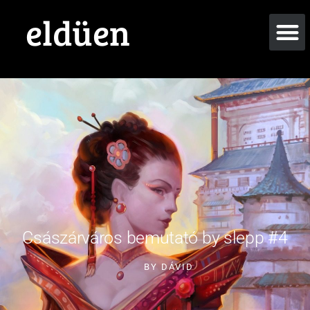
eldüen
Császárváros bemutató by slepp #4
BY
DÁVID