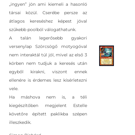
„ingyen” jön ami kiemeli a hasonló
társai közül. Cserébe persze az
átlagos kereséshez képest jóval
szűkebb poolból válogathatunk.
A talán legerősebb gyakori
versenylap Szörcsögő motyogóval
nem interaktál túl jól, mivel az első 3
körben nem tudjuk a keresés után
egyből kirakni, viszont ennek
ellenére is érdemes lesz kísérletezni
vele.
Ha máshova nem is, a téli
kiegészítőben megjelent Estelle
követőre épített paklikba szépen
illeszkedik.