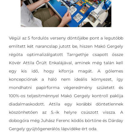
Végül az 5 fordulós verseny döntőjébe pont a legutóbb
említett két narancslap jutott be, hiszen Makó Gergely
régóta optimalizálgatott Tarrgethje csapott össze
Kövér Attila Őrült Enkalájával, aminek még talán kell
egy kis idő, hogy kiforrja magát. A gólemes
koncepciónak a háló nem ideális környezet, így
mondhatni papírforma végeredmény született és
100%-os teljesítménnyel Makó Gergely kontroll paklija
diadalmaskodott. Attila egy korábbi döntetlennek
köszönhetően az 5.-ik helyre csúszott vissza. A
dobogóra még Juhász Ferenc ködös börtöne és Dárday
Gergely gyűjtőgenerálós lápvidéke ért oda.