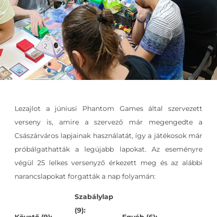
Lezajlot a júniusi Phantom Games által szervezett
verseny is, amire a szervező már megengedte a
Császárváros lapjainak használatát, így a játékosok már
próbálgathatták a legújabb lapokat. Az eseményre
végül 25 lelkes versenyző érkezett meg és az alábbi
narancslapokat forgatták a nap folyamán:
Szabálylap
(9):
Követő (9):
Egyéb (6):