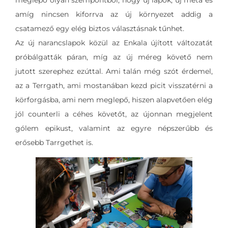
meglepő olyan szempontból, hogy új lapok, új meta és
amíg nincsen kiforrva az új környezet addig a
csatamező egy elég biztos választásnak tűnhet.
Az új narancslapok közül az Enkala újított változatát
próbálgatták páran, míg az új méreg követő nem
jutott szerephez ezúttal. Ami talán még szót érdemel,
az a Terrgath, ami mostanában kezd picit visszatérni a
körforgásba, ami nem meglepő, hiszen alapvetően elég
jól counterli a céhes követőt, az újonnan megjelent
gólem epikust, valamint az egyre népszerűbb és
erősebb Tarrgethet is.