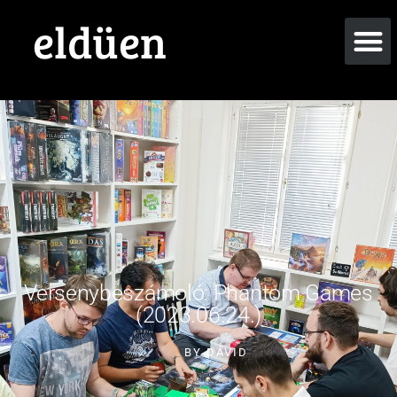
eldüen
Versenybeszámoló: Phantom Games
(2023.06.24.)
BY
DÁVID