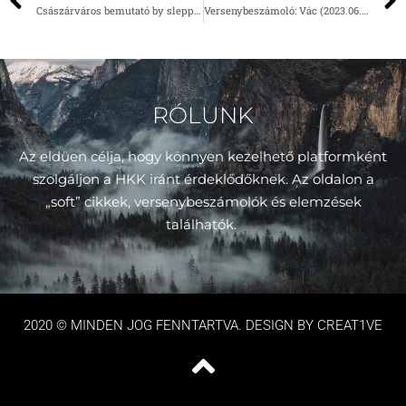
Császárváros bemutató by slepp #4
Versenybeszámoló: Vác (2023.06.25.)
RÓLUNK
Az eldüen célja, hogy könnyen kezelhető platformként
szolgáljon a HKK iránt érdeklődőknek. Az oldalon a
„soft” cikkek, versenybeszámolók és elemzések
találhatók.
2020 © MINDEN JOG FENNTARTVA. DESIGN BY CREAT1VE