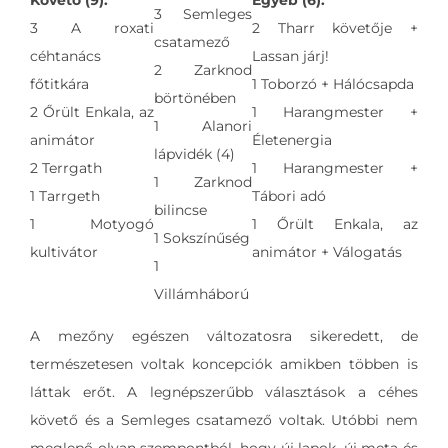
3 Semleges
3 A roxati
2 Tharr követője +
csatamező
céhtanács
Lassan járj!
2 Zarknod
főtitkára
1 Toborzó + Hálócsapda
börtönében
2 Őrült Enkala, az
1 Harangmester +
1 Alanori
animátor
Életenergia
lápvidék (4)
2 Terrgath
1 Harangmester +
1 Zarknod
1 Tarrgeth
Tábori adó
bilincse
1 Motyogó
1 Őrült Enkala, az
1 Sokszínűség
kultivátor
animátor + Válogatás
1
Villámháború
A mezőny egészen változatosra sikeredett, de
természetesen voltak koncepciók amikben többen is
láttak erőt. A legnépszerűbb választások a céhes
követő és a Semleges csatamező voltak. Utóbbi nem