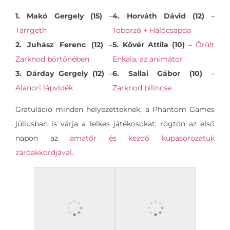
1. Makó Gergely (15)
–
4. Horváth Dávid (12)
–
Tarrgeth
Toborzó + Hálócsapda
2. Juhász Ferenc (12)
–
5. Kövér Attila (10)
–
Őrült
Zarknod börtönében
Enkala, az animátor
3. Dárday Gergely (12)
–
6. Sallai Gábor (10)
–
Alanori lápvidék
Zarknod bilincse
Gratuláció minden helyezetteknek, a Phantom Games
júliusban is várja a lelkes játékosokat, rögtön az első
napon az
amatőr és kezdő kupasorozatuk
záróakkordjával.