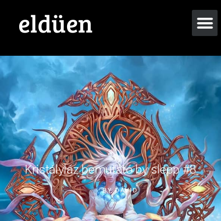
eldüen
Kristályláz bemutató by slepp #8
BY
DÁVID