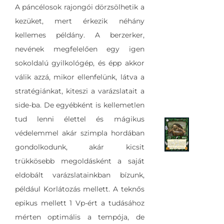
A páncélosok rajongói dörzsölhetik a
kezüket, mert érkezik néhány
kellemes példány. A berzerker,
nevének megfelelően egy igen
sokoldalú gyilkológép, és épp akkor
válik azzá, mikor ellenfelünk, látva a
stratégiánkat, kiteszi a varázslatait a
side-ba. De egyébként is kellemetlen
tud lenni élettel és mágikus
védelemmel akár szimpla hordában
gondolkodunk, akár kicsit
trükkösebb megoldásként a saját
eldobált varázslatainkban bízunk,
például Korlátozás mellett. A teknős
epikus mellett 1 Vp-ért a tudásához
mérten optimális a tempója, de