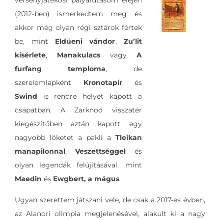
versenyjátékosi pályafutásom elején
(2012-ben) ismerkedtem meg és
akkor még olyan régi sztárok fértek
be, mint
Eldüeni vándor
,
Zu’lit
kísérlete
,
Manakulacs
vagy
A
furfang temploma
, de
szerelemlapként
Kronotapír
és
Swind
is rendre helyet kapott a
csapatban. A Zarknod visszatér
kiegészítőben aztán kapott egy
nagyobb löketet a pakli a
Tleikan
manapilonnal
,
Veszettséggel
és
olyan legendák felújításával, mint
Maedin
és
Ewgbert, a mágus
.
Ugyan szerettem játszani vele, de csak a 2017-es évben,
az Alanori olimpia megjelenésével, alakult ki a nagy