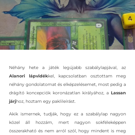
Néhány hete a játék legújabb szabálylapjával, az
Alanori lápvidék
kel, kapcsolatban osztottam meg
néhány gondolatomat és elképzelésemet, most pedig a
drágító koncepciók koronázatlan királyához, a
Lassan
járj
hoz, hoztam egy paklileírást.
Akik ismernek, tudják, hogy ez a szabálylap nagyon
közel áll hozzám, mert nagyon sokféleképpen
összerakható és nem arról szól, hogy mindent is meg