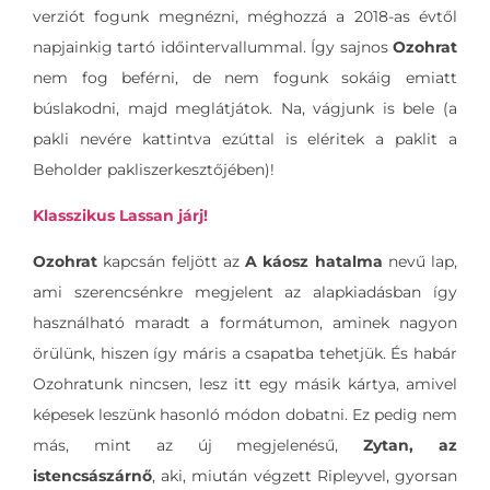
verziót fogunk megnézni, méghozzá a 2018-as évtől
napjainkig tartó időintervallummal. Így sajnos
Ozohrat
nem fog beférni, de nem fogunk sokáig emiatt
búslakodni, majd meglátjátok. Na, vágjunk is bele (a
pakli nevére kattintva ezúttal is eléritek a paklit a
Beholder pakliszerkesztőjében)!
Klasszikus Lassan járj!
Ozohrat
kapcsán feljött az
A káosz hatalma
nevű lap,
ami szerencsénkre megjelent az alapkiadásban így
használható maradt a formátumon, aminek nagyon
örülünk, hiszen így máris a csapatba tehetjük. És habár
Ozohratunk nincsen, lesz itt egy másik kártya, amivel
képesek leszünk hasonló módon dobatni. Ez pedig nem
más, mint az új megjelenésű,
Zytan, az
istencsászárnő
, aki, miután végzett Ripleyvel, gyorsan