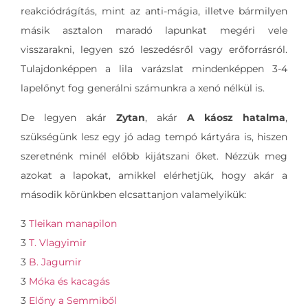
reakciódrágítás, mint az anti-mágia, illetve bármilyen
másik asztalon maradó lapunkat megéri vele
visszarakni, legyen szó leszedésről vagy erőforrásról.
Tulajdonképpen a lila varázslat mindenképpen 3-4
lapelőnyt fog generálni számunkra a xenó nélkül is.
De legyen akár
Zytan
, akár
A káosz hatalma
,
szükségünk lesz egy jó adag tempó kártyára is, hiszen
szeretnénk minél előbb kijátszani őket. Nézzük meg
azokat a lapokat, amikkel elérhetjük, hogy akár a
második körünkben elcsattanjon valamelyikük:
3
Tleikan manapilon
3
T. Vlagyimir
3
B. Jagumir
3
Móka és kacagás
3
Előny a Semmiből