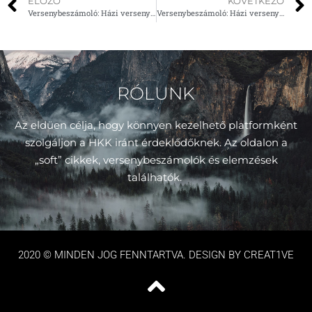
ELŐZŐ
KÖVETKEZŐ
Versenybeszámoló: Házi verseny #2 (2021.04.25.)
Versenybeszámoló: Házi verseny #3 (2021.05.16.)
RÓLUNK
Az eldüen célja, hogy könnyen kezelhető platformként
szolgáljon a HKK iránt érdeklődőknek. Az oldalon a
„soft” cikkek, versenybeszámolók és elemzések
találhatók.
2020 © MINDEN JOG FENNTARTVA. DESIGN BY CREAT1VE