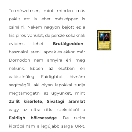
Természetesen, mint minden más
paklit ezt is lehet másképpen is
csinálni. Nekem nagyon bejött ez a
kis piros vonulat, de persze sokaknak
evidens lehet
Brutálgeddon
t
használni isteni lapnak és akkor már
Dornodon nem annyira éri meg
nekünk. Ebben az esetben én
valószínűleg Fairlightot hívnám
segítségül, aki olyan lapokkal tudja
megtámogatni az ügyünket, mint
Zu’lit kísérlete
,
Sivatagi áramlat
vagy az ultra ritka szekcióból a
Fairligh bölcsessége
. De tutira
kipróbálnám a legújabb sárga UR-t,