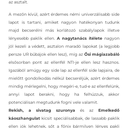
az asztalt.
A mezőn kívül, azért érdemes némi univerzálisabb side
lapot is tartani, amiket nagyon hatékonyan tudunk
majd becserélni más korlátozó szabálylapok illetve
lényesebb paklik ellen.
A nagytanács ítélete
nagyon
jól kezeli a védett, asztalon maradó lapokat (a legjobb
persze UR bűbájok ellen lesz), míg az
Ősi mágiazabáló
elsősorban pont az ellenfél NTI-je ellen lesz hasznos.
Igazából amúgy egy side lap az ellenfél side lapjaira, de
mielőtt gondolkodás nélkül becseréljük, azért érdemes
mindig mérlegelni, hogy megéri-e, tud-e az ellenfelünk,
annyi lapot berakni, hogy ha felhúzzuk, akkor
potenciálisan megtudunk fogni vele valamit.
Rekish, a sivatag szuronya
és az
Emelkedő
káoszhangulat
kicsit speciálisabbak, de lassabb paklik
ellen jók lehetnek, sőt a főnix bármilyen lényes pakli