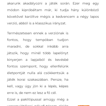
akarunk akadályozni a játék során. Ezer meg egy
módon kipróbáltam már, ki tudja hány különböző
követővel karöltve mégis a kedvencem a négy lapos
verzió, abból is a klasszikus irányzat.
Természetesen ennek a verziónak is
fontos, hogy tempóban tudjon
maradni, de sokkal inkább arra
játszik, hogy minél több lapelőnyt
kinyerjen a lapjaiból és kevésbé
fontos szempont, hogy ellenfelünk
életpontját nulla alá csökkentsük a
játék korai szakaszában. Persze, ha
kell, vagy úgy jön ki a lépés, képes
erre is, de nem ez lesz a fő cél.
Ezzel a paklitípussal amúgy még a