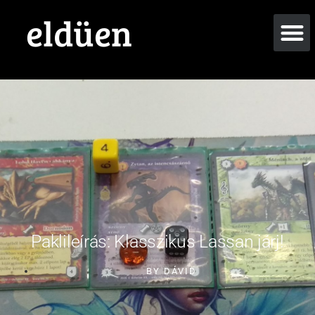
eldüen
Paklileírás: Klasszikus Lassan járj!
BY
DÁVID