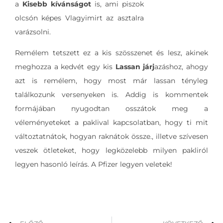
a
Kisebb kívánságot
is, ami piszok
olcsón képes Vlagyimirt az asztalra
varázsolni.
Remélem tetszett ez a kis szösszenet és lesz, akinek
meghozza a kedvét egy kis
Lassan járj
azáshoz, ahogy
azt is remélem, hogy most már lassan tényleg
találkozunk versenyeken is. Addig is kommentek
formájában nyugodtan osszátok meg a
véleményeteket a paklival kapcsolatban, hogy ti mit
változtatnátok, hogyan raknátok össze., illetve szívesen
veszek ötleteket, hogy legközelebb milyen pakliról
legyen hasonló leírás. A Pfizer legyen veletek!