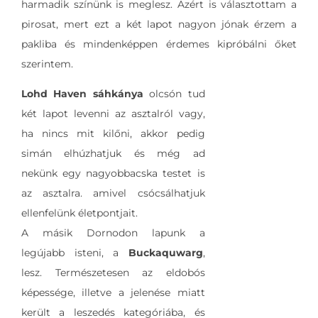
harmadik színünk is meglesz. Azért is választottam a
pirosat, mert ezt a két lapot nagyon jónak érzem a
pakliba és mindenképpen érdemes kipróbálni őket
szerintem.
Lohd Haven sáhkánya
olcsón tud
két lapot levenni az asztalról vagy,
ha nincs mit kilőni, akkor pedig
simán elhúzhatjuk és még ad
nekünk egy nagyobbacska testet is
az asztalra. amivel csócsálhatjuk
ellenfelünk életpontjait.
A másik Dornodon lapunk a
legújabb isteni, a
Buckaquwarg
,
lesz. Természetesen az eldobós
képessége, illetve a jelenése miatt
került a leszedés kategóriába, és