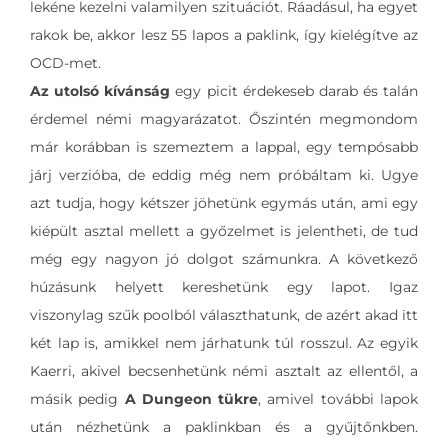
lekéne kezelni valamilyen szituációt. Ráadásul, ha egyet
rakok be, akkor lesz 55 lapos a paklink, így kielégítve az
OCD-met.
Az utolsó kívánság
egy picit érdekeseb darab és talán
érdemel némi magyarázatot. Őszintén megmondom
már korábban is szemeztem a lappal, egy tempósabb
járj verzióba, de eddig még nem próbáltam ki. Ugye
azt tudja, hogy kétszer jöhetünk egymás után, ami egy
kiépült asztal mellett a győzelmet is jelentheti, de tud
még egy nagyon jó dolgot számunkra. A következő
húzásunk helyett kereshetünk egy lapot. Igaz
viszonylag szűk poolból választhatunk, de azért akad itt
két lap is, amikkel nem járhatunk túl rosszul. Az egyik
Kaerri, akivel becsenhetünk némi asztalt az ellentől, a
másik pedig
A Dungeon tükre
, amivel további lapok
után nézhetünk a paklinkban és a gyűjtőnkben.