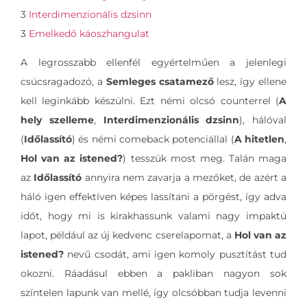
3
Interdimenzionális dzsinn
3
Emelkedő káoszhangulat
A legrosszabb ellenfél egyértelműen a jelenlegi
csúcsragadozó, a
Semleges csatamező
lesz, így ellene
kell leginkább készülni. Ezt némi olcsó counterrel (
A
hely szelleme
,
Interdimenzionális dzsinn
), hálóval
(
Időlassító
) és némi comeback potenciállal (
A hitetlen
,
Hol van az istened?
) tesszük most meg. Talán maga
az
Időlassító
annyira nem zavarja a mezőket, de azért a
háló igen effektíven képes lassítani a pörgést, így adva
időt, hogy mi is kirakhassunk valami nagy impaktú
lapot, például az új kedvenc cserelapomat, a
Hol van az
istened?
nevű csodát, ami igen komoly pusztítást tud
okozni. Ráadásul ebben a pakliban nagyon sok
színtelen lapunk van mellé, így olcsóbban tudja levenni