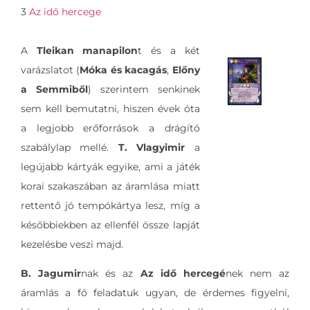
3
Az idő hercege
A
Tleikan manapilon
t és a két
varázslatot (
Móka és kacagás
,
Előny
a Semmiből
) szerintem senkinek
sem kell bemutatni, hiszen évek óta
a legjobb erőforrások a drágító
szabálylap mellé.
T. Vlagyimir
a
legújabb kártyák egyike, ami a játék
korai szakaszában az áramlása miatt
rettentő jó tempókártya lesz, míg a
későbbiekben az ellenfél össze lapját
kezelésbe veszi majd.
B. Jagumir
nak és az
Az idő hercegé
nek nem az
áramlás a fő feladatuk ugyan, de érdemes figyelni,