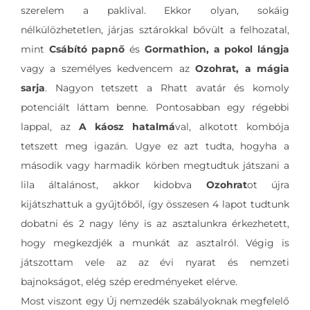
szerelem a paklival. Ekkor olyan, sokáig
nélkülözhetetlen, járjas sztárokkal bővült a felhozatal,
mint
Csábító papnő
és
Gormathion, a pokol lángja
vagy a személyes kedvencem az
Ozohrat, a mágia
sarja
. Nagyon tetszett a Rhatt avatár és komoly
potenciált láttam benne. Pontosabban egy régebbi
lappal, az
A káosz hatalmá
val, alkotott kombója
tetszett meg igazán. Ugye ez azt tudta, hogyha a
második vagy harmadik körben megtudtuk játszani a
lila általánost, akkor kidobva
Ozohrat
ot újra
kijátszhattuk a gyűjtőből, így összesen 4 lapot tudtunk
dobatni és 2 nagy lény is az asztalunkra érkezhetett,
hogy megkezdjék a munkát az asztalról. Végig is
játszottam vele az az évi nyarat és nemzeti
bajnokságot, elég szép eredményeket elérve.
Most viszont egy Új nemzedék szabályoknak megfelelő