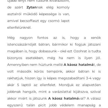
újabb lényt nem tudunk kivarázsolni,
de azért
Zytan
nak elég komoly
asztalról működő képessége is van,
amivel becsoffaszt egy csomó lapot
ellenfelünknél.
Még nagyon fontos az is, hogy a xenók
istencsászárnőjét bátran, bármikor ki fogjuk játszani
magában is, hogy dobassunk – oké ezt Ozohrat is tudta
bizonyos esetekben, még ha nem is ilyen jól.
Amennyiben nem húztunk mellé
A káosz hatalmá
t, de
volt második körös tempónk, akkor bátran ki is
rakhatjuk, hiszen így is képes megszabadítani 3-4 vagy
akár 5 laptól az ellenfelet. Mondjuk ez alapvetően
jobbnak hangzik, mint a varázslattal kijátszva, szóval
akkor miért is játszunk
A káosz hatalmá
val? A válasz
egyszerű: talán picit jobb védelem manapság a