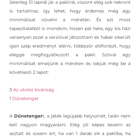
Jelenleg 51 lapnál jár a paklink, viszont elég sok nekront
is tartalmaz, így lehet, hogy érdemes még egy
minimálisat növelni a méretén. És ezt most
tapasztalatból is mondom, hiszen pár hete, egy kis házi
versenyen ezzel a verzióval játszottam és habár sikerült
igen szép eredményt elérni, többször előfordult, hogy
eléggé megfogyatkozott a pakli. Szóval egy
minimálisat emeljünk a méreten és rakjuk még be a
következő 2 lapot:
3
Az utolsó kívánság
1
Dűnetenger
A
Dűnetenger
t, a játék legújabb helyszínét, talán nem
kell nagyon magyarázni. Elég jól képes kezelni az
asztalt és sosem árt, ha van 1 darab sík a pakliba, ha