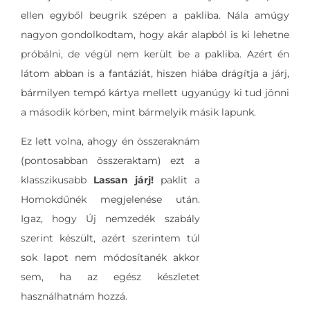
ellen egyből beugrik szépen a pakliba. Nála amúgy
nagyon gondolkodtam, hogy akár alapból is ki lehetne
próbálni, de végül nem került be a pakliba. Azért én
látom abban is a fantáziát, hiszen hiába drágítja a járj,
bármilyen tempó kártya mellett ugyanúgy ki tud jönni
a második körben, mint bármelyik másik lapunk.
Ez lett volna, ahogy én összeraknám
(pontosabban összeraktam) ezt a
klasszikusabb
Lassan járj!
paklit a
Homokdűnék megjelenése után.
Igaz, hogy Új nemzedék szabály
szerint készült, azért szerintem túl
sok lapot nem módosítanék akkor
sem, ha az egész készletet
használhatnám hozzá.