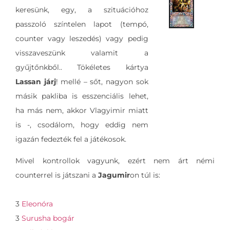
keresünk, egy, a szituációhoz
passzoló színtelen lapot (tempó,
counter vagy leszedés) vagy pedig
visszaveszünk valamit a
gyűjtőnkből.. Tökéletes kártya
Lassan járj
! mellé – sőt, nagyon sok
másik pakliba is esszenciális lehet,
ha más nem, akkor Vlagyimir miatt
is -, csodálom, hogy eddig nem
igazán fedezték fel a játékosok.
Mivel kontrollok vagyunk, ezért nem árt némi
counterrel is játszani a
Jagumir
on túl is:
3
Eleonóra
3
Surusha bogár