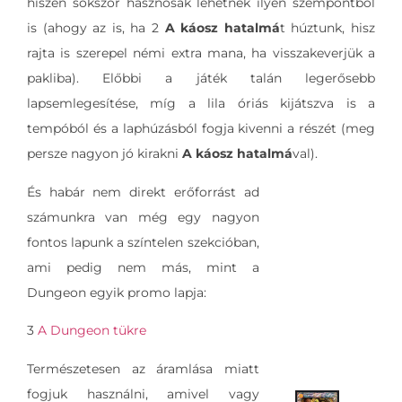
hiszen sokszor hasznosak lehetnek ilyen szempontból
is (ahogy az is, ha 2
A káosz hatalmá
t húztunk, hisz
rajta is szerepel némi extra mana, ha visszakeverjük a
pakliba). Előbbi a játék talán legerősebb
lapsemlegesítése, míg a lila óriás kijátszva is a
tempóból és a laphúzásból fogja kivenni a részét (meg
persze nagyon jó kirakni
A káosz hatalmá
val).
És habár nem direkt erőforrást ad
számunkra van még egy nagyon
fontos lapunk a színtelen szekcióban,
ami pedig nem más, mint a
Dungeon egyik promo lapja:
3
A Dungeon tükre
Természetesen az áramlása miatt
fogjuk használni, amivel vagy