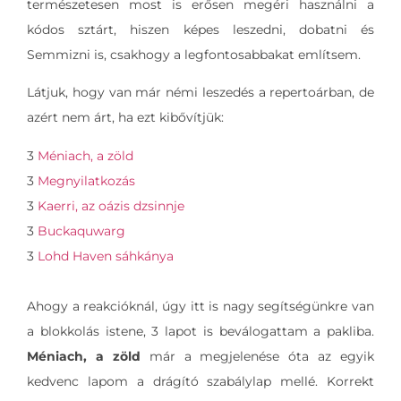
természetesen most is erősen megéri használni a
kódos sztárt, hiszen képes leszedni, dobatni és
Semmizni is, csakhogy a legfontosabbakat említsem.
Látjuk, hogy van már némi leszedés a repertoárban, de
azért nem árt, ha ezt kibővítjük:
3
Méniach, a zöld
3
Megnyilatkozás
3
Kaerri, az oázis dzsinnje
3
Buckaquwarg
3
Lohd Haven sáhkánya
Ahogy a reakcióknál, úgy itt is nagy segítségünkre van
a blokkolás istene, 3 lapot is beválogattam a pakliba.
Méniach, a zöld
már a megjelenése óta az egyik
kedvenc lapom a drágító szabálylap mellé. Korrekt