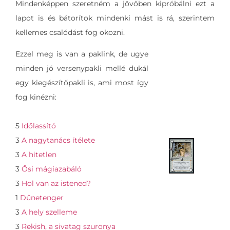
Mindenképpen szeretném a jövőben kipróbálni ezt a
lapot is és bátorítok mindenki mást is rá, szerintem
kellemes csalódást fog okozni.
Ezzel meg is van a paklink, de ugye
minden jó versenypakli mellé dukál
egy kiegészítőpakli is, ami most így
fog kinézni:
5
Időlassító
3
A nagytanács ítélete
3
A hitetlen
3
Ősi mágiazabáló
3
Hol van az istened?
1
Dűnetenger
3
A hely szelleme
3
Rekish, a sivatag szuronya