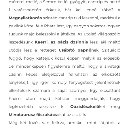
méretei mellé, a Semmibe lő, gyógyít, cantrip és nettó
1 varázspontért érkezik, hát kell ennél több? A
Megnyilatkozás
szintén cantrip tud leszedni, ráadásul a
paklink közel fele Rhatt lesz, így nagyon sokszor ingyen
tudunk majd beleszólni a játékba. Az utolsó világoszöld
leszedésünk
Kaerri, az oázis dzsinnje
lesz, aki méltó
utódja lesz a retteget
Csábító papnő
nek. Szituáció
függő, hogy kettejük közül éppen melyik az erősebb,
de mindenképpen figyelemre méltó, hogy a sivatagi
dzsinn képes életjelzővel felruházni az elkobzott
lény(eke)t, így igen komoly fenyegetést jelenthetnek
ellenfelünk számára a saját szörnyei. Egy elcsattant
Kaerri után majd kétszer meggondolják, hogy
legközelebb raknak-e ki
Oázisfészkelő
ket meg
Minotaurusz főszakács
okat az asztalra.
Még két lövés van felírva, amikkel, mint látjátok, a