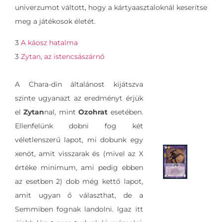
univerzumot váltott, hogy a kártyaasztaloknál keserítse
meg a játékosok életét.
3
A káosz hatalma
3
Zytan, az istencsászárnő
A Chara-din általánost kijátszva
szinte ugyanazt az eredményt érjük
el
Zytan
nal, mint
Ozohrat
esetében.
Ellenfelünk dobni fog két
véletlenszerű lapot, mi dobunk egy
xenót, amit visszarak és (mivel az X
értéke minimum, ami pedig ebben
az esetben 2) dob még kettő lapot,
amit ugyan ő választhat, de a
Semmiben fognak landolni. Igaz itt