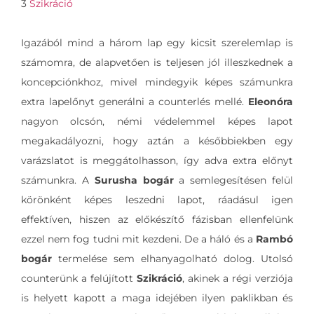
3
Szikráció
Igazából mind a három lap egy kicsit szerelemlap is
számomra, de alapvetően is teljesen jól illeszkednek a
koncepciónkhoz, mivel mindegyik képes számunkra
extra lapelőnyt generálni a counterlés mellé.
Eleonóra
nagyon olcsón, némi védelemmel képes lapot
megakadályozni, hogy aztán a későbbiekben egy
varázslatot is meggátolhasson, így adva extra előnyt
számunkra. A
Surusha bogár
a semlegesítésen felül
körönként képes leszedni lapot, ráadásul igen
effektíven, hiszen az előkészítő fázisban ellenfelünk
ezzel nem fog tudni mit kezdeni. De a háló és a
Rambó
bogár
termelése sem elhanyagolható dolog. Utolsó
counterünk a felújított
Szikráció
, akinek a régi verziója
is helyett kapott a maga idejében ilyen paklikban és