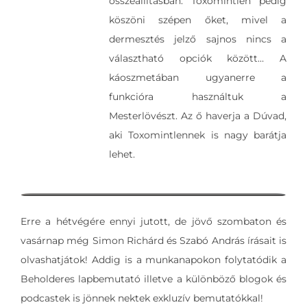
összeállításban. Toxomintlen pedig
köszöni szépen őket, mivel a
dermesztés jelző sajnos nincs a
választható opciók között… A
káoszmetában ugyanerre a
funkcióra használtuk a
Mesterlövészt. Az ő haverja a Dúvad,
aki Toxomintlennek is nagy barátja
lehet.
Erre a hétvégére ennyi jutott, de jövő szombaton és
vasárnap még Simon Richárd és Szabó András írásait is
olvashatjátok! Addig is a munkanapokon folytatódik a
Beholderes lapbemutató illetve a különböző blogok és
podcastek is jönnek nektek exkluzív bemutatókkal!