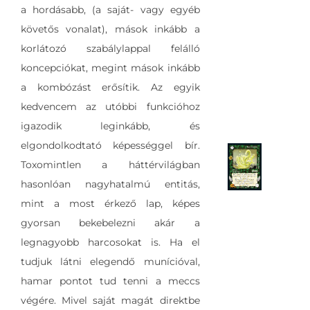
a hordásabb, (a saját- vagy egyéb
követős vonalat), mások inkább a
korlátozó szabálylappal felálló
koncepciókat, megint mások inkább
a kombózást erősítik. Az egyik
kedvencem az utóbbi funkcióhoz
igazodik leginkább, és
elgondolkodtató képességgel bír.
Toxomintlen a háttérvilágban
hasonlóan nagyhatalmú entitás,
mint a most érkező lap, képes
gyorsan bekebelezni akár a
legnagyobb harcosokat is. Ha el
tudjuk látni elegendő munícióval,
hamar pontot tud tenni a meccs
végére. Mivel saját magát direktbe