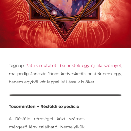
Tegnap
Patrik mutatott be nektek egy új lila szörnyet
,
ma pedig Jancsár János kedveskedik nektek nem egy,
hanem egyből két lappal is! Lássuk is őket!
Toxomintlen + Résföldi expedicíó
A Résföld rémségei közt számos
mérgező lény található. Némelyikük