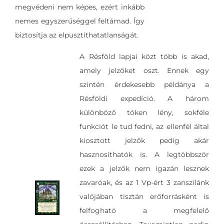
megvédeni nem képes, ezért inkább
nemes egyszerűséggel feltámad. Így
biztosítja az elpusztíthatatlanságát.
A Résföld lapjai közt több is akad,
amely jelzőket oszt. Ennek egy
szintén érdekesebb példánya a
Résföldi expedíció. A három
különböző tóken lény, sokféle
funkciót le tud fedni, az ellenfél által
kiosztott jelzők pedig akár
hasznosíthatók is. A legtöbbször
ezek a jelzők nem igazán lesznek
zavaróak, és az 1 Vp-ért 3 zanszilánk
valójában tisztán erőforrásként is
felfogható a megfelelő