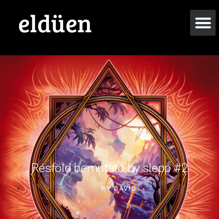
eldüen
Résföld bemutató by slepp #2
BY
DÁVID