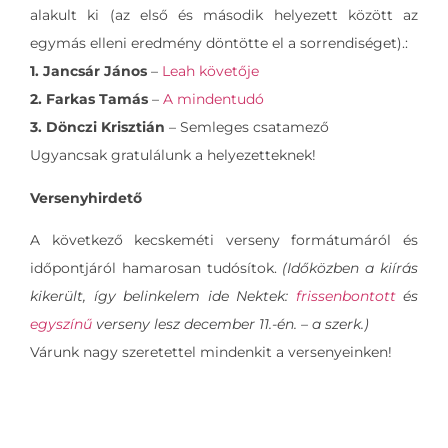
alakult ki (az első és második helyezett között az
egymás elleni eredmény döntötte el a sorrendiséget).:
1. Jancsár János
–
Leah követője
2. Farkas Tamás
–
A mindentudó
3. Dönczi Krisztián
– Semleges csatamező
Ugyancsak gratulálunk a helyezetteknek!
Versenyhirdető
A következő kecskeméti verseny formátumáról és
időpontjáról hamarosan tudósítok.
(Időközben a kiírás
kikerült, így belinkelem ide Nektek:
frissenbontott
és
egyszínű
verseny lesz december 11.-én. – a szerk.)
Várunk nagy szeretettel mindenkit a versenyeinken!