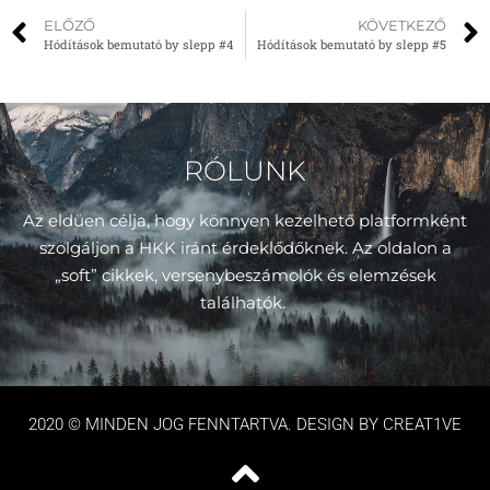
ELŐZŐ
KÖVETKEZŐ
Hódítások bemutató by slepp #4
Hódítások bemutató by slepp #5
RÓLUNK
Az eldüen célja, hogy könnyen kezelhető platformként
szolgáljon a HKK iránt érdeklődőknek. Az oldalon a
„soft” cikkek, versenybeszámolók és elemzések
találhatók.
2020 © MINDEN JOG FENNTARTVA. DESIGN BY CREAT1VE