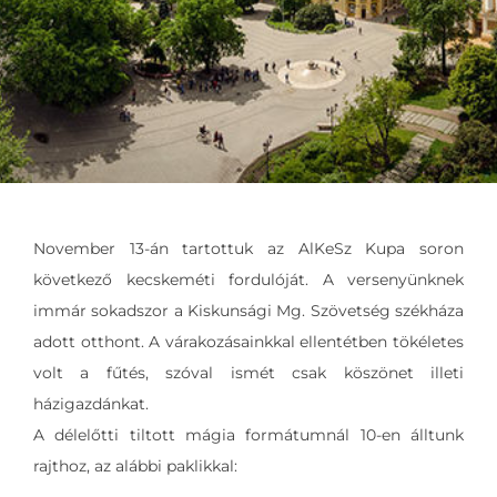
November 13-án tartottuk az AlKeSz Kupa soron
következő kecskeméti fordulóját. A versenyünknek
immár sokadszor a Kiskunsági Mg. Szövetség székháza
adott otthont. A várakozásainkkal ellentétben tökéletes
volt a fűtés, szóval ismét csak köszönet illeti
házigazdánkat.
A délelőtti tiltott mágia formátumnál 10-en álltunk
rajthoz, az alábbi paklikkal: