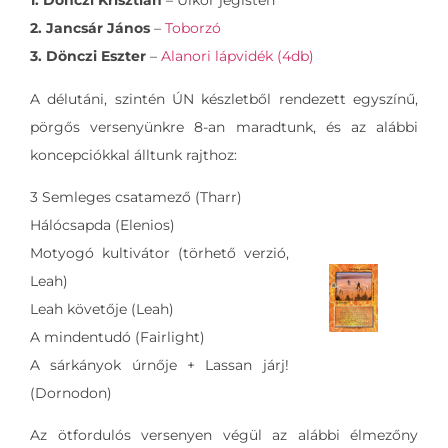
1. Dönczi Krisztián
– Ulkor jégisten
2. Jancsár János
–
Toborzó
3. Dönczi Eszter
–
Alanori lápvidék (4db)
A délutáni, szintén ÚN készletből rendezett egyszínű,
pörgős versenyünkre 8-an maradtunk, és az alábbi
koncepciókkal álltunk rajthoz:
3 Semleges csatamező (Tharr)
Hálócsapda (Elenios)
Motyogó kultivátor (törhető verzió,
Leah)
Leah követője (Leah)
A mindentudó (Fairlight)
A sárkányok úrnője + Lassan járj!
(Dornodon)
Az ötfordulós versenyen végül az alábbi élmezőny