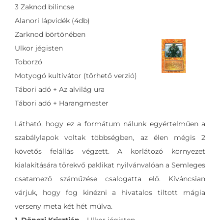
3 Zaknod bilincse
Alanori lápvidék (4db)
Zarknod börtönében
Ulkor jégisten
Toborzó
Motyogó kultivátor (törhető verzió)
Tábori adó + Az alvilág ura
Tábori adó + Harangmester
Látható, hogy ez a formátum nálunk egyértelműen a
szabálylapok voltak többségben, az élen mégis 2
követős felállás végzett. A korlátozó környezet
kialakítására törekvő paklikat nyilvánvalóan a Semleges
csatamező száműzése csalogatta elő. Kíváncsian
várjuk, hogy fog kinézni a hivatalos tiltott mágia
verseny meta két hét múlva.