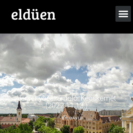
eldüen
Versenybeszámoló: Kecskemét
(2022.11.13.)
BY
DÁVID