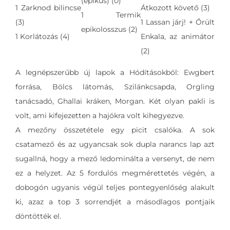
(epikus) (0)
1 Zarknod bilincse
Átkozott követő (3)
1 Termik
(3)
1 Lassan járj! + Őrült
epikolosszus (2)
1 Korlátozás (4)
Enkala, az animátor
(2)
A legnépszerűbb új lapok a Hódításokból: Ewgbert
forrása, Bölcs látomás, Szilánkcsapda, Orgling
tanácsadó, Ghallai kráken, Morgan. Két olyan pakli is
volt, ami kifejezetten a hajókra volt kihegyezve.
A mezőny összetétele egy picit csalóka. A sok
csatamező és az ugyancsak sok dupla narancs lap azt
sugallná, hogy a mező ledominálta a versenyt, de nem
ez a helyzet. Az 5 fordulós megmérettetés végén, a
dobogón ugyanis végül teljes pontegyenlőség alakult
ki, azaz a top 3 sorrendjét a másodlagos pontjaik
döntötték el.