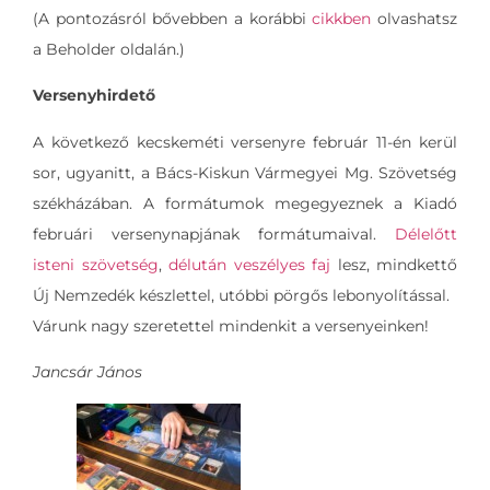
(A pontozásról bővebben a korábbi
cikkben
olvashatsz
a Beholder oldalán.)
Versenyhirdető
A következő kecskeméti versenyre február 11-én kerül
sor, ugyanitt, a Bács-Kiskun Vármegyei Mg. Szövetség
székházában. A formátumok megegyeznek a Kiadó
februári versenynapjának formátumaival.
Délelőtt
isteni szövetség
,
délután veszélyes faj
lesz, mindkettő
Új Nemzedék készlettel, utóbbi pörgős lebonyolítással.
Várunk nagy szeretettel mindenkit a versenyeinken!
Jancsár János