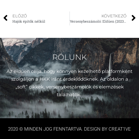
ELŐZŐ
KÖVETKEZŐ
Hajók építők nélkül
Versenybeszámoló: Eldüen (2023.01.15.)
RÓLUNK
Az eldüen célja, hogy könnyen kezelhető platformként
szolgáljon a HKK iránt érdeklődőknek. Az oldalon a
„soft” cikkek, versenybeszámolók és elemzések
találhatók.
2020 © MINDEN JOG FENNTARTVA. DESIGN BY CREAT1VE