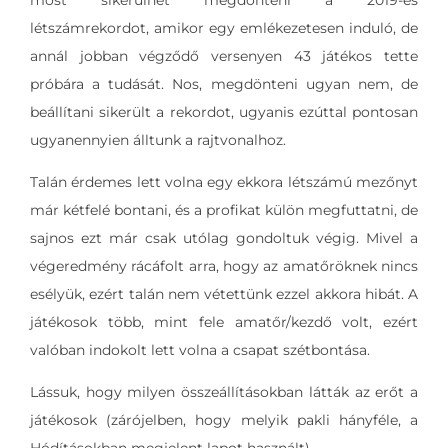
létszámrekordot, amikor egy emlékezetesen induló, de
annál jobban végződő versenyen 43 játékos tette
próbára a tudását. Nos, megdönteni ugyan nem, de
beállítani sikerült a rekordot, ugyanis ezúttal pontosan
ugyanennyien álltunk a rajtvonalhoz.
Talán érdemes lett volna egy ekkora létszámú mezőnyt
már kétfelé bontani, és a profikat külön megfuttatni, de
sajnos ezt már csak utólag gondoltuk végig. Mivel a
végeredmény rácáfolt arra, hogy az amatőröknek nincs
esélyük, ezért talán nem vétettünk ezzel akkora hibát. A
játékosok több, mint fele amatőr/kezdő volt, ezért
valóban indokolt lett volna a csapat szétbontása.
Lássuk, hogy milyen összeállításokban látták az erőt a
játékosok (zárójelben, hogy melyik pakli hányféle, a