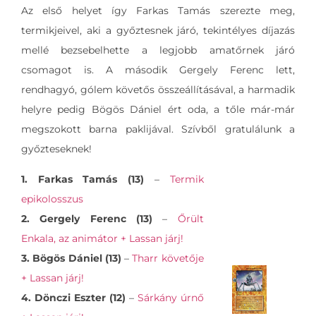
Az első helyet így Farkas Tamás szerezte meg,
termikjeivel, aki a győztesnek járó, tekintélyes díjazás
mellé bezsebelhette a legjobb amatőrnek járó
csomagot is. A második Gergely Ferenc lett,
rendhagyó, gólem követős összeállításával, a harmadik
helyre pedig Bögös Dániel ért oda, a tőle már-már
megszokott barna paklijával. Szívből gratulálunk a
győzteseknek!
1. Farkas Tamás (13)
–
Termik
epikolosszus
2. Gergely Ferenc (13)
–
Őrült
Enkala, az animátor + Lassan járj!
3. Bögös Dániel (13)
–
Tharr követője
+ Lassan járj!
4. Dönczi Eszter (12)
–
Sárkány úrnő