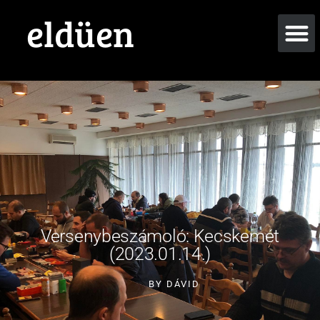
eldüen
Versenybeszámoló: Kecskemét
(2023.01.14.)
BY
DÁVID