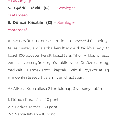
+ Lassan járj!
5. Györki Dávid (12)
–
Semleges
csatamező
6. Dönczi Krisztián (12)
–
Semleges
csatamező
A szervezőnk döntése szerint a nevezésből befolyt
teljes összeg a díjalapba került így a dotációval együtt
közel 100 booster került kiosztásra. Tihor Miklós is részt
vett a versenyünkön, és akik vele ütköztek meg,
dedikált ajándéklapot kaptak. Végül gyakorlatilag
mindenki részesült valamilyen díjazásban.
Az AlKesz Kupa állása 2 fordulónap, 3 versenye után:
1. Dönczi Krisztián – 20 pont
2-3. Farkas Tamás – 18 pont
2-3. Varga István – 18 pont