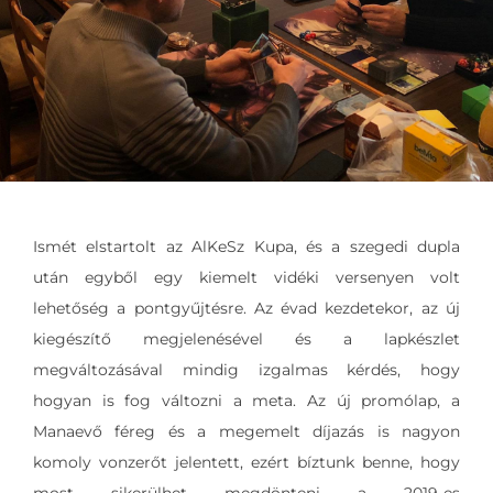
Ismét elstartolt az AlKeSz Kupa, és a szegedi dupla
után egyből egy kiemelt vidéki versenyen volt
lehetőség a pontgyűjtésre. Az évad kezdetekor, az új
kiegészítő megjelenésével és a lapkészlet
megváltozásával mindig izgalmas kérdés, hogy
hogyan is fog változni a meta. Az új promólap, a
Manaevő féreg és a megemelt díjazás is nagyon
komoly vonzerőt jelentett, ezért bíztunk benne, hogy
most sikerülhet megdönteni a 2019-es