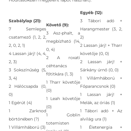
Hódításokban megjelent lapot használt).
Egyéb (12):
Szabálylap (21):
3 Tábori adó +
Követő (9):
7 Semleges
Harangmester (3, 2,
3 Asz-phalt, a
csatamező (1, 2, 2,
2)
megbízható (14,
2, 0, 2, 1)
2 Lassan járj! + Tharr
0, 4)
4 Lassan járj! (4, 4,
követője (0, 0)
2 A roxati
2, 3)
2 Lassan járj! +
céhtanács
3 Sokszínűség (5,
Sárkány úrnő (0, 0)
főtitkára (1, 3)
3, 4)
1 Villámháború +
1 Tharr követője
2 Hálócsapda (0,
Főparancsnok (0)
(0)
0)
1 Lassan járj! +
1 Leah követője
1 Egérút (4)
Melák, az óriás (1)
(0)
1 Zarknod
1 Tábori adó + Az
1 Goblin
börtönében (?)
alvilág ura (1)
totemisten
1 Villámháború (3)
1 Életenergia +