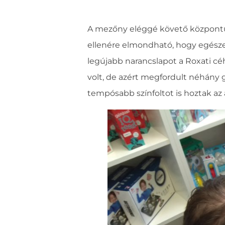
A mezőny eléggé követő központú v
ellenére elmondható, hogy egészen
legújabb narancslapot a Roxati cé
volt, de azért megfordult néhány g
tempósabb színfoltot is hoztak az 