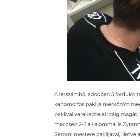
A létszámból adódóan 5 fordulót t
xenomorfos paklija mérkőzőtt meg a
paklival verekedte el idáig magát.
meccsen 2-2 alkalommal is Zytanna
Semmi mestere paklijával, illetve a