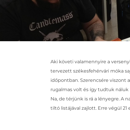
Aki követi valamennyire a verseny
tervezett székesfehérvári móka sa
időpontban. Szerencsére viszont 
rugalmas volt és így tudtuk nálu
Na, de térjünk is rá a lényegre. A
tiltó listájával zajlott. Erre végül