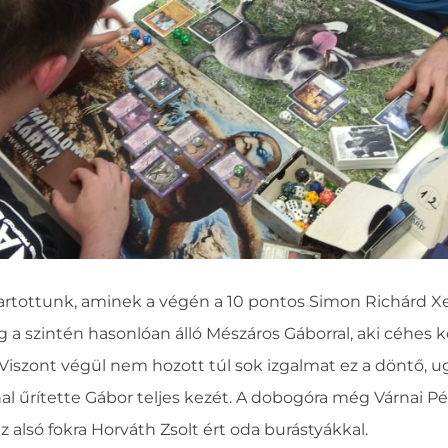
artottunk, aminek a végén a 10 pontos Simon Richárd Xe
 szintén hasonlóan álló Mészáros Gáborral, aki céhes köv
 Viszont végül nem hozott túl sok izgalmat ez a döntő, ug
l űrítette Gábor teljes kezét. A dobogóra még Várnai Pét
z alsó fokra Horváth Zsolt ért oda burástyákkal.