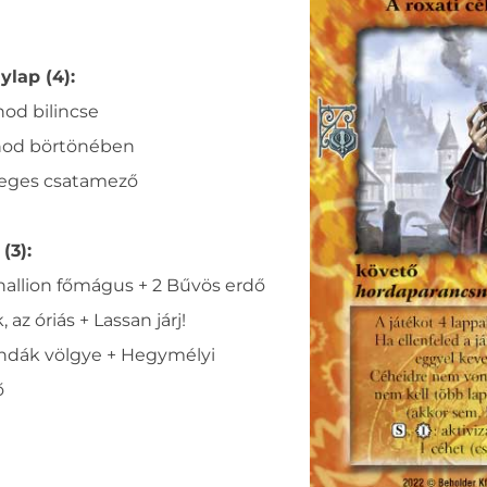
ylap (4):
nod bilincse
nod börtönében
eges csatamező
(3):
hallion főmágus + 2 Bűvös erdő
, az óriás + Lassan járj!
ndák völgye + Hegymélyi
ő