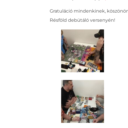
Gratuláció mindenkinek, köszönönj
Résföld debütáló versenyén!