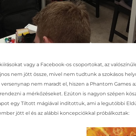
kiírásokat vagy a Facebook-os csoportokat, az valószínűl
jnos nem jött össze, mivel nem tudtunk a szokásos hely
a versenynap nem maradt el, hiszen a Phantom Games az 
k rendezni a mérkőzéseket. Ezúton is nagyon szépen kös
 napot egy Tiltott mágiával indítottuk, ami a legutóbbi El
 21 ember jött el és az alábbi koncepciókkal próbálkoztak: