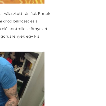
 választott társául. Ennek
rknod bilincsét és a
 elé kontrollos környezet
ragorus lények egy kis