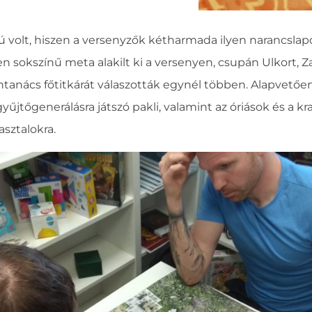
olt, hiszen a versenyzők kétharmada ilyen narancslapot
 sokszínű meta alakilt ki a versenyen, csupán Ulkort, Za
htanács főtitkárát válaszották egynél többen. Alapvetően
yűjtőgenerálásra játszó pakli, valamint az óriások és a k
asztalokra.