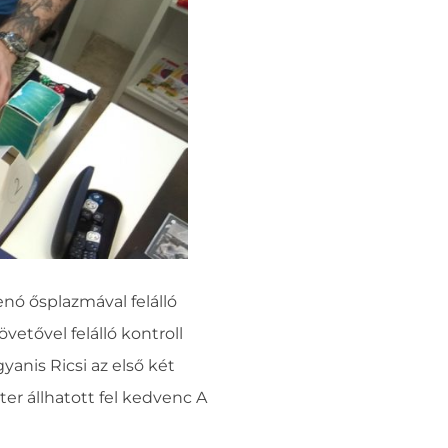
nó ősplazmával felálló
etővel felálló kontroll
yanis Ricsi az első két
er állhatott fel kedvenc A