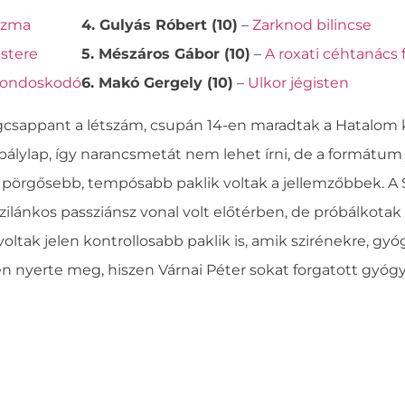
azma
4. Gulyás Róbert (10)
–
Zarknod bilincse
stere
5. Mészáros Gábor (10)
–
A roxati céhtanács 
gondoskodó
6. Makó Gergely (10)
–
Ulkor jégisten
csappant a létszám, csupán 14-en maradtak a Hatalom 
zabálylap, így narancsmetát nem lehet írni, de a formátu
 pörgősebb, tempósabb paklik voltak a jellemzőbbek. A 
zilánkos passziánsz vonal volt előtérben, de próbálkota
oltak jelen kontrollosabb paklik is, amik szirénekre, gyó
en nyerte meg, hiszen Várnai Péter sokat forgatott gyógy