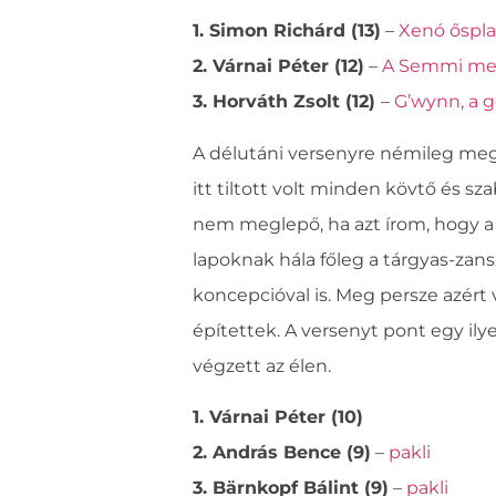
1. Simon Richárd (13)
–
Xenó őspl
2. Várnai Péter (12)
–
A Semmi me
3. Horváth Zsolt (12)
–
G’wynn, a 
A délutáni versenyre némileg meg
itt tiltott volt minden kövtő és s
nem meglepő, ha azt írom, hogy a
lapoknak hála főleg a tárgyas-zans
koncepcióval is. Meg persze azért v
építettek. A versenyt pont egy ily
végzett az élen.
1. Várnai Péter (10)
2. András Bence (9)
–
pakli
3. Bärnkopf Bálint (9)
–
pakli