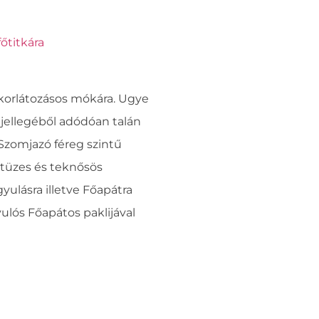
főtitkára
korlátozásos mókára. Ugye
m jellegéből adódóan talán
Szomjazó féreg szintű
k tüzes és teknősös
gyulásra illetve Főapátra
ulós Főapátos paklijával