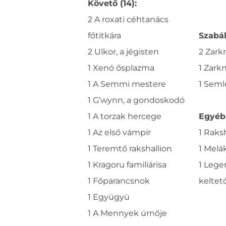
Követő (14):
2 A roxati céhtanács
főtitkára
Szabál
2 Ulkor, a jégisten
2 Zark
1 Xenó ősplazma
1 Zark
1 A Semmi mestere
1 Seml
1 G’wynn, a gondoskodó
1 A torzak hercege
Egyéb 
1 Az első vámpír
1 Raks
1 Teremtő rakshallion
1 Melák
1 Kragoru familiárisa
1 Lege
1 Főparancsnok
keltet
1 Együgyü
1 A Mennyek úrnője