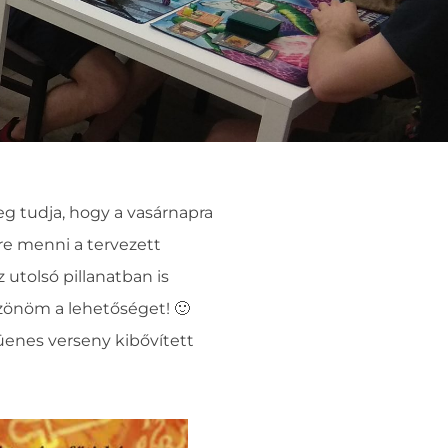
eg tudja, hogy a vasárnapra
re menni a tervezett
utolsó pillanatban is
zönöm a lehetőséget! 🙂
düenes verseny kibővített