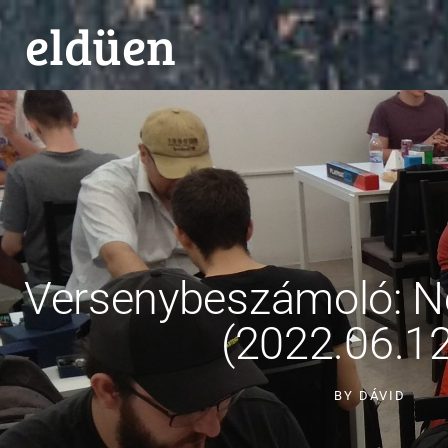
eldüen
Versenybeszámoló: 
(2022.06.12
BY
DÁVID