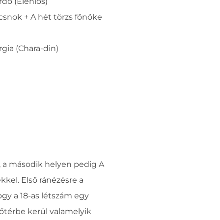
erdő (Elenios)
csnok + A hét törzs főnöke
gia (Chara-din)
l, a második helyen pedig A
kkel. Első ránézésre a
ogy a 18-as létszám egy
őtérbe kerül valamelyik