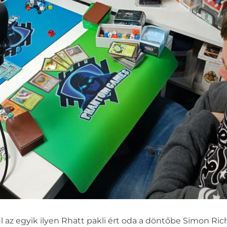
 az egyik ilyen Rhatt pakli ért oda a döntőbe Simon Rich