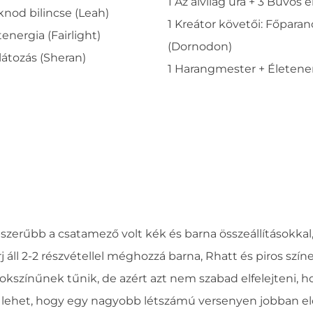
1 Az alvilág ura + 3 Bűvös 
knod bilincse (Leah)
1 Kreátor követői: Főparan
tenergia (Fairlight)
(Dornodon)
látozás (Sheran)
1 Harangmester + Életener
pszerűbb a csatamező volt kék és barna összeállításokka
 áll 2-2 részvétellel méghozzá barna, Rhatt és piros színe
kszínűnek tűnik, de azért azt nem szabad elfelejteni, h
 lehet, hogy egy nagyobb létszámú versenyen jobban el