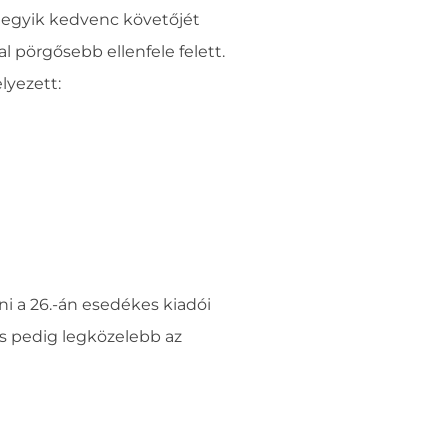
z egyik kedvenc követőjét
 pörgősebb ellenfele felett.
lyezett:
ni a 26.-án esedékes kiadói
s pedig legközelebb az