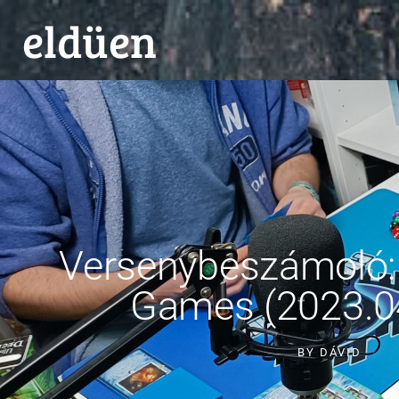
eldüen
Versenybeszámoló
Games (2023.04
BY
DÁVID