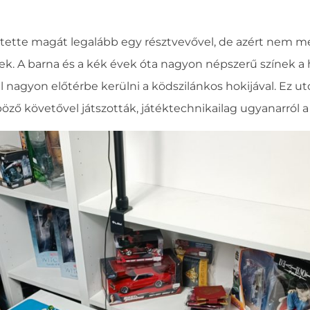
ltette magát legalább egy résztvevővel, de azért nem m
ek. A barna és a kék évek óta nagyon népszerű színek a
 nagyon előtérbe kerülni a ködszilánkos hokijával. Ez u
ző követővel játszották, játéktechnikailag ugyanarról a 