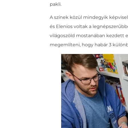
pakli.
A színek közül mindegyik képvise
és Elenios voltak a legnépszerűbb
világoszöld mostanában kezdett el
megemlíteni, hogy habár 3 különbö