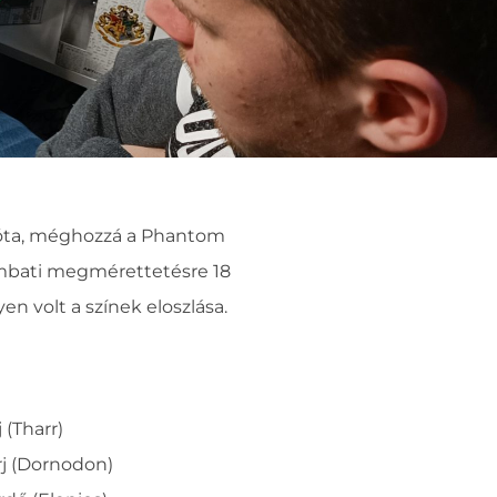
 óta, méghozzá a Phantom
ombati megmérettetésre 18
en volt a színek eloszlása.
j (Tharr)
rj (Dornodon)