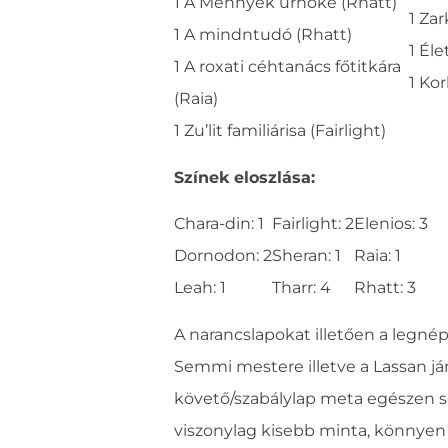
1 A Mennyek úrnőke (Rhatt)
1 Zar
1 A mindntudó (Rhatt)
1 Éle
1 A roxati céhtanács főtitkára
1 Kor
(Raia)
1 Zu’lit familiárisa (Fairlight)
Színek eloszlása:
Chara-din: 1
Fairlight: 2
Elenios: 3
Dornodon: 2
Sheran: 1
Raia: 1
Leah: 1
Tharr: 4
Rhatt: 3
A narancslapokat illetően a legné
Semmi mestere illetve a Lassan járj
követő/szabálylap meta egészen so
viszonylag kisebb minta, könnyen