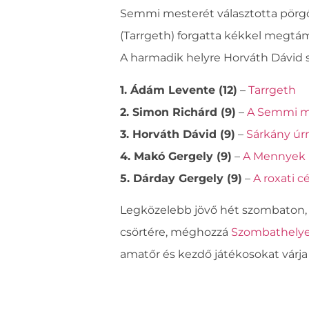
Semmi mesterét választotta pörgős
(Tarrgeth) forgatta kékkel megtám
A harmadik helyre Horváth Dávid sá
1. Ádám Levente (12)
–
Tarrgeth
2. Simon Richárd (9)
–
A Semmi m
3. Horváth Dávid (9)
–
Sárkány úrn
4. Makó Gergely (9)
–
A Mennyek 
5. Dárday Gergely (9)
–
A roxati c
Legközelebb jövő hét szombaton, a
csörtére, méghozzá
Szombathely
amatőr és kezdő játékosokat várj