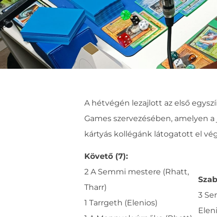
A hétvégén lezajlott az első eg
Games szervezésében, amelyen a j
kártyás kollégánk látogatott el vég
Követő (7):
2 A Semmi mestere (Rhatt,
Szab
Tharr)
3 Se
1 Tarrgeth (Elenios)
Elen