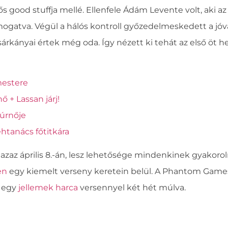
 good stuffja mellé. Ellenfele Ádám Levente volt, aki a
ogatva. Végül a hálós kontroll győzedelmeskedett a jóval
rkányai értek még oda. Így nézett ki tehát az első öt he
estere
ő + Lassan járj!
úrnője
éhtanács főtitkára
zaz április 8.-án, lesz lehetősége mindenkinek gyakorol
en
egy kiemelt verseny keretein belül. A Phantom Game
a egy
jellemek harca
versennyel két hét múlva.