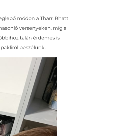
eglepő módon a Tharr, Rhatt
 hasonló versenyeken, míg a
tóbbihoz talán érdemes is
pakliról beszélünk.