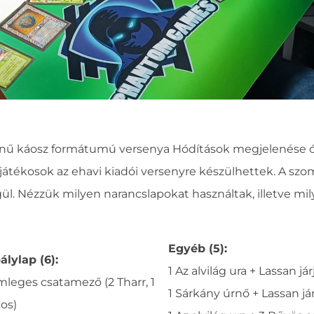
yszínű káosz formátumú versenya Hódítások megjelenése
átékosok az ehavi kiadói versenyre készülhettek. A sz
ül. Nézzük milyen narancslapokat használtak, illetve mily
Egyéb (5):
álylap (6):
1 Az alvilág ura + Lassan jár
mleges csatamező (2 Tharr, 1
1 Sárkány úrnő + Lassan já
ios)