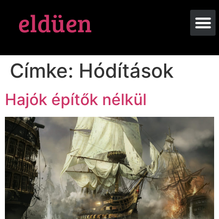
eldüen
Címke:
Hódítások
Hajók építők nélkül