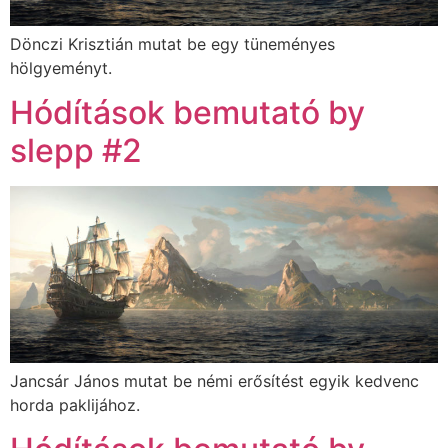
Dönczi Krisztián mutat be egy tüneményes
hölgyeményt.
Hódítások bemutató by
slepp #2
Jancsár János mutat be némi erősítést egyik kedvenc
horda paklijához.