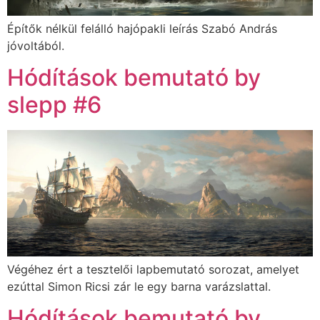
Építők nélkül felálló hajópakli leírás Szabó András
jóvoltából.
Hódítások bemutató by
slepp #6
Végéhez ért a tesztelői lapbemutató sorozat, amelyet
ezúttal Simon Ricsi zár le egy barna varázslattal.
Hódítások bemutató by