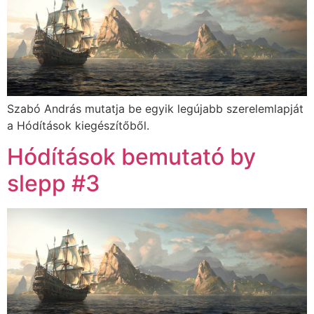
Szabó András mutatja be egyik legújabb szerelemlapját
a Hódítások kiegészítőből.
Hódítások bemutató by
slepp #3