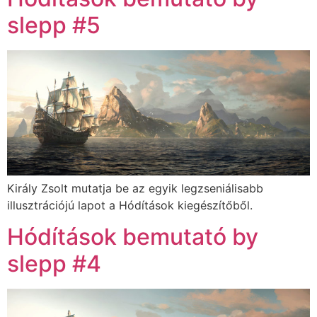
slepp #5
Király Zsolt mutatja be az egyik legzseniálisabb
illusztrációjú lapot a Hódítások kiegészítőből.
Hódítások bemutató by
slepp #4