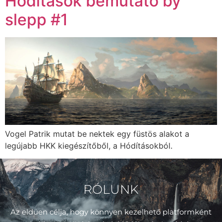
Hódítások bemutató by
slepp #1
Vogel Patrik mutat be nektek egy füstös alakot a
legújabb HKK kiegészítőből, a Hódításokból.
RÓLUNK
Az eldüen célja, hogy könnyen kezelhető platformként