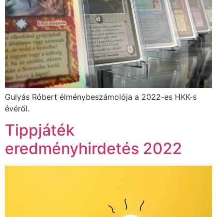
Gulyás Róbert élménybeszámolója a 2022-es HKK-s
évéről.
Tippjáték
eredményhirdetés 2022