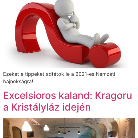
Ezeket a tippeket adtátok le a 2021-es Nemzeti
bajnokságra!
Excelsioros kaland: Kragoru
a Kristályláz idején