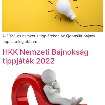
A 2022-es nemzetis tippjátékon az újdonsült bajnok
tippelt a legjobban.
HKK Nemzeti Bajnokság
tippjáték 2022