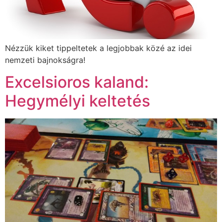
Nézzük kiket tippeltetek a legjobbak közé az idei
nemzeti bajnokságra!
Excelsioros kaland:
Hegymélyi keltetés